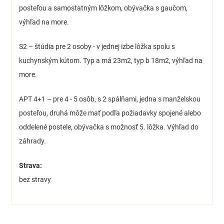
posteľou a samostatným lôžkom, obývačka s gaučom,
výhľad na more.
S2 – štúdia pre 2 osoby - v jednej izbe lôžka spolu s
kuchynským kútom. Typ a má 23m2, typ b 18m2, výhľad na
more.
APT 4+1 – pre 4 - 5 osôb, s 2 spálňami, jedna s manželskou
posteľou, druhá môže mať podľa požiadavky spojené alebo
oddelené postele, obývačka s možnosť 5. lôžka. Výhľad do
záhrady.
Strava:
bez stravy