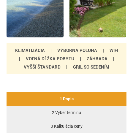
KLIMATIZÁCIA
|
VÝBORNÁ POLOHA
|
WIFI
|
VOĽNÁ DĹŽKA POBYTU
|
ZÁHRADA
|
VYŠŠÍ ŠTANDARD
|
GRIL SO SEDENÍM
1 Popis
2 Výber termínu
3 Kalkulácia ceny