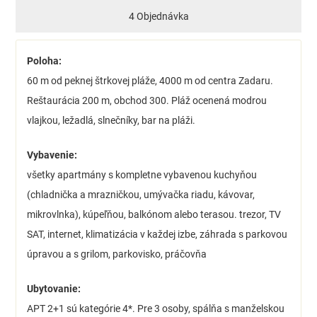
4 Objednávka
Poloha:
60 m od peknej štrkovej pláže, 4000 m od centra Zadaru.
Reštaurácia 200 m, obchod 300. Pláž ocenená modrou
vlajkou, ležadlá, slnečníky, bar na pláži.
Vybavenie:
všetky apartmány s kompletne vybavenou kuchyňou
(chladnička a mrazničkou, umývačka riadu, kávovar,
mikrovlnka), kúpeľňou, balkónom alebo terasou. trezor, TV
SAT, internet, klimatizácia v každej izbe, záhrada s parkovou
úpravou a s grilom, parkovisko, práčovňa
Ubytovanie:
APT 2+1 sú kategórie 4*. Pre 3 osoby, spálňa s manželskou