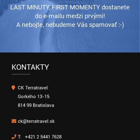
LAST MINUTY, FIRST MOMENTY dostanete
do e-mailu medzi prvými!
A nebojte, nebudeme Vás spamovať :-)
KONTAKTY
CK Terratravel
Gorkého 13-15
814 99 Bratislava
ck@terratravel.sk
T: +421 2 5441 7628