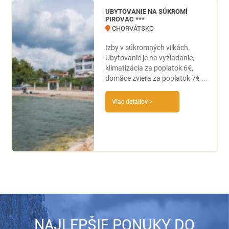
UBYTOVANIE NA SÚKROMÍ
PIROVAC ***
CHORVÁTSKO
Izby v súkromných vilkách.
Ubytovanie je na vyžiadanie,
klimatizácia za poplatok 6€,
domáce zviera za poplatok 7€ ...
Viac detailov >
NAJLEPŠIE PONUKY DO