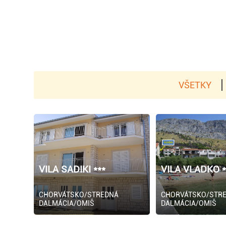
VŠETKY
VILA SADIKI ***
VILA VLADKO *
CHORVÁTSKO/STREDNÁ
CHORVÁTSKO/STR
DALMÁCIA/OMIŠ
DALMÁCIA/OMIŠ