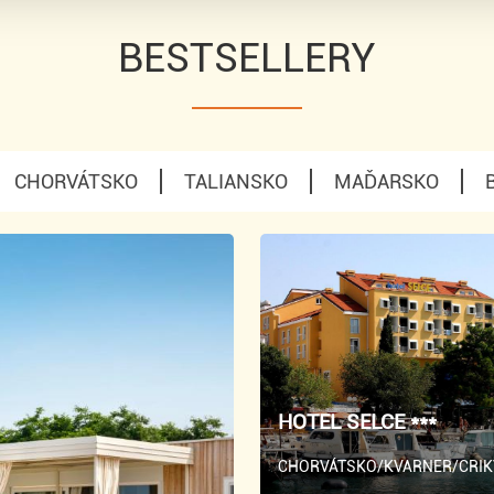
BESTSELLERY
CHORVÁTSKO
TALIANSKO
MAĎARSKO
HOTEL SELCE ***
CHORVÁTSKO/KVARNER/CRIK