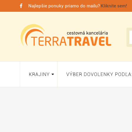
Najlepšie ponuky priamo do mailu?
Kliknite sem!
KRAJINY
VÝBER DOVOLENKY PODĽA