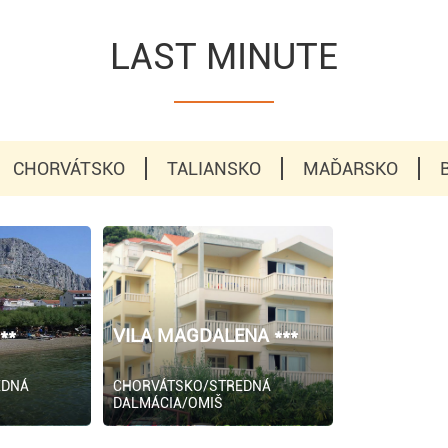
LAST MINUTE
CHORVÁTSKO
TALIANSKO
MAĎARSKO
**
VILA MAGDALENA ***
EDNÁ
CHORVÁTSKO/STREDNÁ
DALMÁCIA/OMIŠ