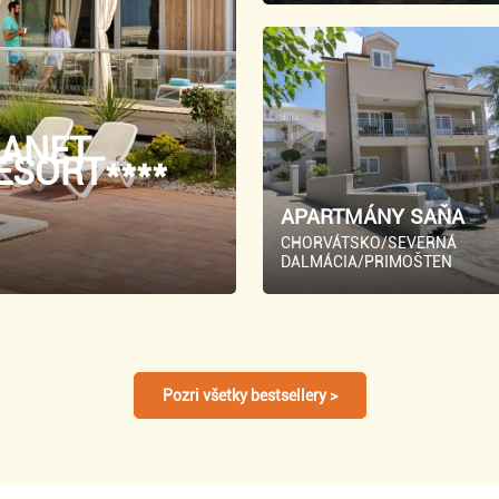
LANET
SORT****
APARTMÁNY SAŇA
CHORVÁTSKO/SEVERNÁ
DALMÁCIA/PRIMOŠTEN
Pozri všetky bestsellery >