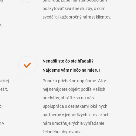
ky
Sme radi, že sa nám dlhodobo darí
poskytovať kvalitné služby, o čom
svedčí aj každoročný nárast klientov.
A.
.
Nenašli ste čo ste hľadali?
Nájdeme vám niečo na mieru!
ickej
Ponuku priebežne dopĺňame. Ak v
ešiť,
nej nenájdete objekt podľa Vašich
predstáv, obráťte sa na nás.
ci
Spolupráca s desiatkami lokálnych
partnerov v jednotlivých letoviskách
r v
nám umožňuje rýchle vyhľadanie
želaného ubytovania