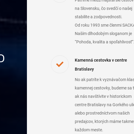
Patríme medzi najstaršie cestov
na Slovensku, čo svedčí o našej
stabilite a zodpovednosti.
Od roku 1993 sme členmi SACK
Naším dlhodobým sloganom je
“Pohoda, kvalita a spoľahlivosť“
D
Kamenná cestovka v centre
Bratislavy
No ak patríte k vyznávačom klas
kamennej cestovky, budeme sa t
ak nás navštívite v historickom
centre Bratislavy na Gorkého uli
alebo prostredníctvom našich
predajcov, ktorých máme takme
každom meste.