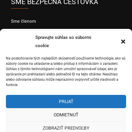
SME BEZPEČNÁ CESTOVKA
Sme členom
Spravujte súhlas so súbormi
cookie
Partneri
Na poskytovanie tých najlepších skúseností používame technológie, ako sú
súbory cookie na ukladanie a/alebo prístup k informáciám o zariadení.
Súhlas s týmito technológiami nám umožní spracovávať údaje, ako je
správanie pri prehliadaní alebo jedinečné ID na tejto stránke. Nesúhlas
alebo odvolanie súhlasu môže nepriaznivo ovplyvniť určité vlastnosti a
funkcie.
PRIJAŤ
ODMIETNUŤ
Copyright 2018 © CK
Terratravel. Všetky práva
ZOBRAZIŤ PREDVOĽBY
vyhradené. Web by