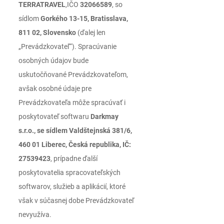
TERRATRAVEL
,IČO
32066589
, so
sídlom
Gorkého 13-15, Bratisslava,
811 02, Slovensko
(ďalej len
„Prevádzkovateľ“). Spracúvanie
osobných údajov bude
uskutočňované Prevádzkovateľom,
avšak osobné údaje pre
Prevádzkovateľa môže spracúvať i
poskytovateľ softwaru
Darkmay
s.r.o., se sídlem Valdštejnská 381/6,
460 01 Liberec, Česká republika, IČ:
27539423
, prípadne ďalší
poskytovatelia spracovateľských
softwarov, služieb a aplikácií, ktoré
však v súčasnej dobe Prevádzkovateľ
nevyužíva.