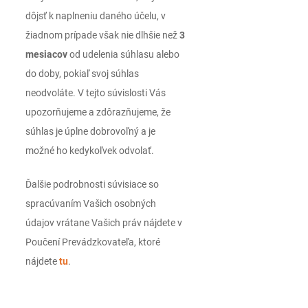
dôjsť k naplneniu daného účelu, v
žiadnom prípade však nie dlhšie než
3
mesiacov
od udelenia súhlasu alebo
do doby, pokiaľ svoj súhlas
neodvoláte. V tejto súvislosti Vás
upozorňujeme a zdôrazňujeme, že
súhlas je úplne dobrovoľný a je
možné ho kedykoľvek odvolať.
Ďalšie podrobnosti súvisiace so
spracúvaním Vašich osobných
údajov vrátane Vašich práv nájdete v
Poučení Prevádzkovateľa, ktoré
nájdete
tu
.