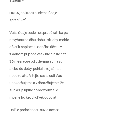
a záujmy.
DOBA,
po ktorú budeme údaje
spracúvať
Vaše údaje budeme spracúvať iba po
nevyhnutne dlhú dobu tak, aby mohlo
dôjsť k naplneniu daného účelu, v
žiadnom prípade však nie dlhšie než
36 mesiacov
od udelenia súhlasu
alebo do doby, pokiaľ svoj súhlas
neodvoláte. V tejto súvislosti Vás
upozorňujeme a zdôrazňujeme, že
súhlas je úplne dobrovoľný a je
možné ho kedykoľvek odvolať.
Ďalšie podrobnosti súvisiace so