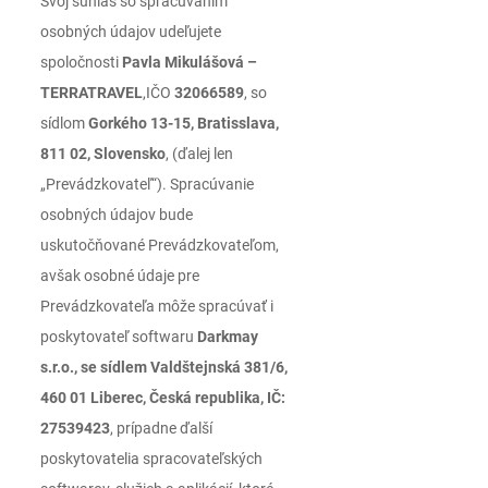
Svoj súhlas so spracúvaním
osobných údajov udeľujete
spoločnosti
Pavla Mikulášová –
TERRATRAVEL
,IČO
32066589
, so
sídlom
Gorkého 13-15, Bratisslava,
811 02, Slovensko
, (ďalej len
„Prevádzkovateľ“). Spracúvanie
osobných údajov bude
uskutočňované Prevádzkovateľom,
avšak osobné údaje pre
Prevádzkovateľa môže spracúvať i
poskytovateľ softwaru
Darkmay
s.r.o., se sídlem Valdštejnská 381/6,
460 01 Liberec, Česká republika, IČ:
27539423
, prípadne ďalší
poskytovatelia spracovateľských