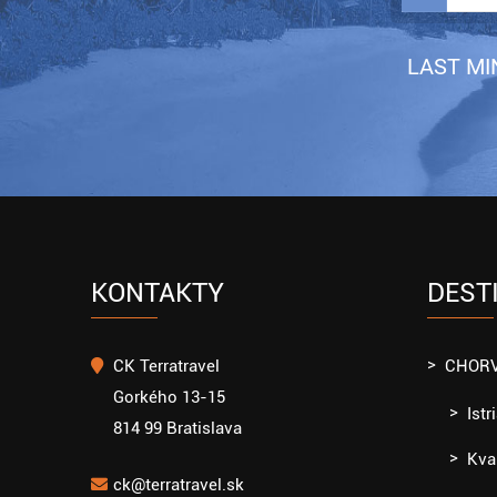
LAST MIN
KONTAKTY
DEST
CK Terratravel
CHOR
Gorkého 13-15
Istr
814 99 Bratislava
Kva
ck@terratravel.sk