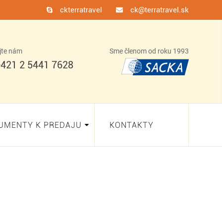
ckterratravel
ck@terratravel.sk
jte nám
Sme členom od roku 1993
421 2 5441 7628
UMENTY K PREDAJU
KONTAKTY