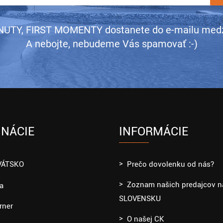
UTY, FIRST MOMENTY dostanete do e-mailu medz
A nebojte, nebudeme Vás spamovať :-)
INÁCIE
INFORMÁCIE
VÁTSKO
Prečo dovolenku od nás?
Zoznam našich predajcov n
ia
SLOVENSKU
rner
O našej CK