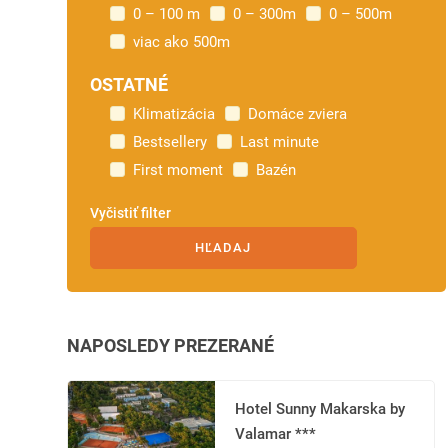
0 – 100 m
0 – 300m
0 – 500m
viac ako 500m
OSTATNÉ
Klimatizácia
Domáce zviera
Bestsellery
Last minute
First moment
Bazén
Vyčistiť filter
NAPOSLEDY PREZERANÉ
Hotel Sunny Makarska by
Valamar ***