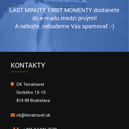
LAST MINUTY, FIRST MOMENTY dostanete
do e-mailu medzi prvými!
A nebojte, nebudeme Vás spamovať :-)
KONTAKTY
CK Terratravel
Gorkého 13-15
814 99 Bratislava
ck@terratravel.sk