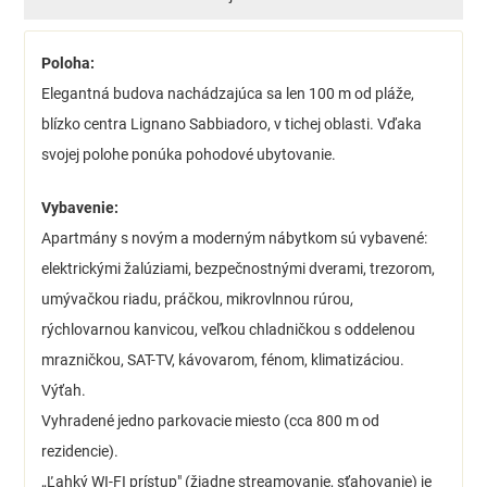
Poloha:
Elegantná budova nachádzajúca sa len 100 m od pláže,
blízko centra Lignano Sabbiadoro, v tichej oblasti. Vďaka
svojej polohe ponúka pohodové ubytovanie.
Vybavenie:
Apartmány s novým a moderným nábytkom sú vybavené:
elektrickými žalúziami, bezpečnostnými dverami, trezorom,
umývačkou riadu, práčkou, mikrovlnnou rúrou,
rýchlovarnou kanvicou, veľkou chladničkou s oddelenou
mrazničkou, SAT-TV, kávovarom, fénom, klimatizáciou.
Výťah.
Vyhradené jedno parkovacie miesto (cca 800 m od
rezidencie).
„Ľahký WI-FI prístup" (žiadne streamovanie, sťahovanie) je