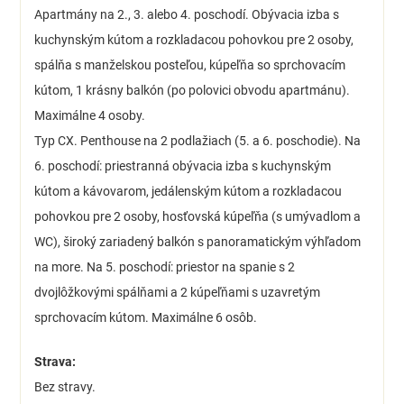
Apartmány na 2., 3. alebo 4. poschodí. Obývacia izba s
kuchynským kútom a rozkladacou pohovkou pre 2 osoby,
spálňa s manželskou posteľou, kúpeľňa so sprchovacím
kútom, 1 krásny balkón (po polovici obvodu apartmánu).
Maximálne 4 osoby.
Typ CX. Penthouse na 2 podlažiach (5. a 6. poschodie). Na
6. poschodí: priestranná obývacia izba s kuchynským
kútom a kávovarom, jedálenským kútom a rozkladacou
pohovkou pre 2 osoby, hosťovská kúpeľňa (s umývadlom a
WC), široký zariadený balkón s panoramatickým výhľadom
na more. Na 5. poschodí: priestor na spanie s 2
dvojlôžkovými spálňami a 2 kúpeľňami s uzavretým
sprchovacím kútom. Maximálne 6 osôb.
Strava:
Bez stravy.