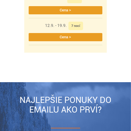
Cena >
12.9. - 19.9.
7 nocí
Cena >
NAJLEPŠIE PONUKY DO
EMAILU AKO PRVÍ?