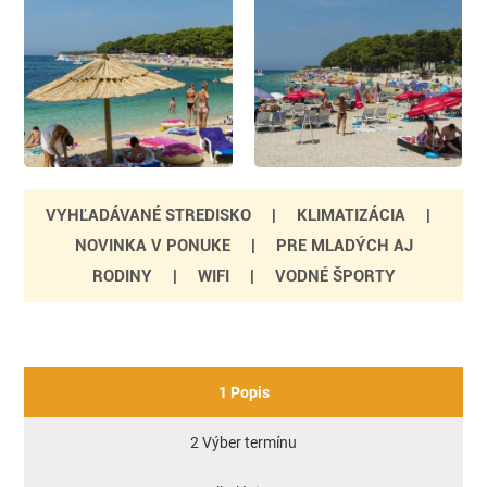
VYHĽADÁVANÉ STREDISKO
|
KLIMATIZÁCIA
|
NOVINKA V PONUKE
|
PRE MLADÝCH AJ
RODINY
|
WIFI
|
VODNÉ ŠPORTY
1 Popis
2 Výber termínu