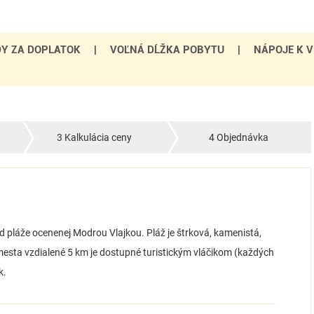
Y ZA DOPLATOK
|
VOĽNÁ DĹŽKA POBYTU
|
NÁPOJE K V
3 Kalkulácia ceny
4 Objednávka
od pláže ocenenej Modrou Vlajkou. Pláž je štrková, kamenistá,
mesta vzdialené 5 km je dostupné turistickým vláčikom (každých
k.