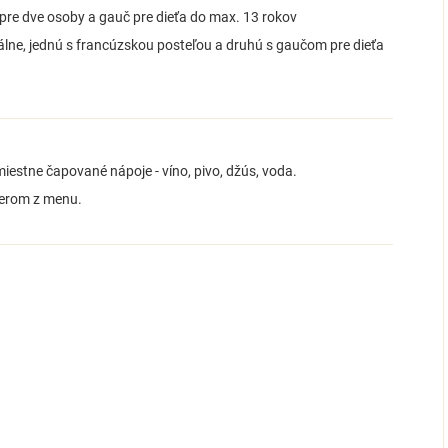
 pre dve osoby a gauč pre dieťa do max. 13 rokov
álne, jednú s francúzskou posteľou a druhú s gaučom pre dieťa
iestne čapované nápoje - víno, pivo, džús, voda.
berom z menu.