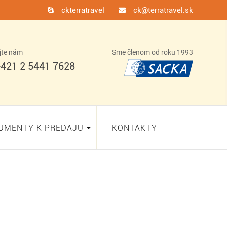
ckterratravel
ck@terratravel.sk
jte nám
Sme členom od roku 1993
421 2 5441 7628
UMENTY K PREDAJU
KONTAKTY