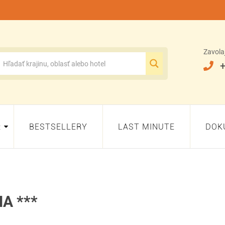
Zavola
+
:
BESTSELLERY
LAST MINUTE
DOK
A ***