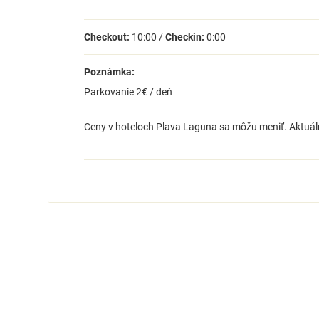
Checkout:
10:00 /
Checkin:
0:00
Poznámka:
Parkovanie 2€ / deň
Ceny v hoteloch Plava Laguna sa môžu meniť. Aktuáln