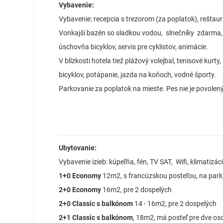
Vybavenie:
Vybavenie: recepcia s trezorom (za poplatok), reštaurá
Vonkajší bazén so sladkou vodou, slnečníky zdarma,
úschovňa bicyklov, servis pre cyklistov, animácie.
V blízkosti hotela tiež plážový volejbal, tenisové kurty
bicyklov, potápanie, jazda na koňoch, vodné športy.
Parkovanie za poplatok na mieste. Pes nie je povolený
Ubytovanie:
Vybavenie izieb: kúpeľňa, fén, TV SAT, Wifi, klimatizác
1+0 Economy
12m2, s francúzskou posteľou, na par
2+0 Economy
16m2, pre 2 dospelých
2+0 Classic s balkónom
14 - 16m2, pre 2 dospelých
2+1 Classic s balkónom
, 18m2, má posteľ pre dve os