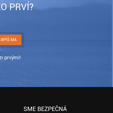
O PRVÍ?
i prvými!
SME BEZPEČNÁ