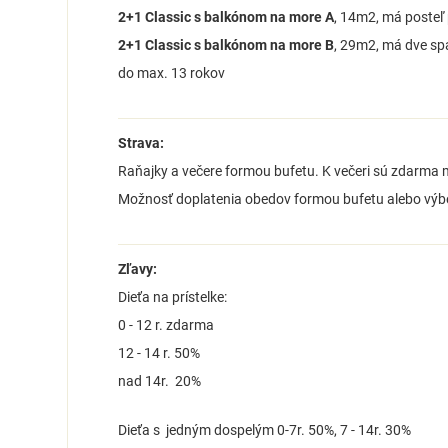
2+1 Classic s balkónom na more A
, 14m2, má posteľ
2+1 Classic s balkónom na more B
, 29m2, má dve sp
do max. 13 rokov
Strava:
Raňajky a večere formou bufetu. K večeri sú zdarma m
Možnosť doplatenia obedov formou bufetu alebo vý
Zľavy:
Dieťa na prístelke:
0 - 12 r. zdarma
12 - 14 r. 50%
nad 14r. 20%
Dieťa s jedným dospelým 0-7r. 50%, 7 - 14r. 30%