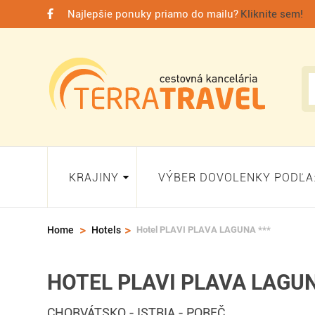
Najlepšie ponuky priamo do mailu?
Kliknite sem!
KRAJINY
VÝBER DOVOLENKY PODĽA
>
>
Hotel PLAVI PLAVA LAGUNA ***
Home
Hotels
HOTEL PLAVI PLAVA LAGUN
CHORVÁTSKO
-
ISTRIA
-
POREČ