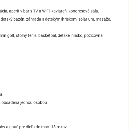
cia, aperitiv bar s TV a WiFi, kaviareň, kongresová sála.
 detský bazén, záhrada s detským ihriskom, solárium, masáže,
, minigolf, stolný tenis, basketbal, detské ihrisko, požičovňa
.
ia.
k, obsadená jednou osobou
oby a gauč pre dieťa do max. 13 rokov