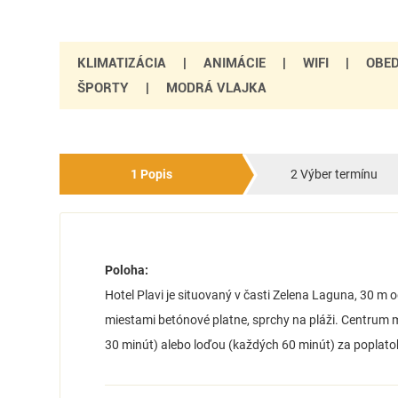
KLIMATIZÁCIA
|
ANIMÁCIE
|
WIFI
|
OBED
ŠPORTY
|
MODRÁ VLAJKA
1 Popis
2 Výber termínu
Poloha:
Hotel Plavi je situovaný v časti Zelena Laguna, 30 m 
miestami betónové platne, sprchy na pláži. Centrum 
30 minút) alebo loďou (každých 60 minút) za poplato