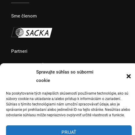
Sme členom
Partneri
Spravujte súhlas so súbormi
cookie
Na poskytovanie tých najlepších skúseností používame technológie, ako sú
súbory cookie na ukladanie a/alebo prístup k informáciám o zariadení.
Súhlas s týmito technológiami nám umožní spracovávať údaje, ako je
správanie pri prehliadaní alebo jedinečné ID na tejto stránke. Nesúhlas alebo
Copyright 2018 © CK
odvolanie súhlasu môže nepriaznivo ovplyvniť určité vlastnosti a funkcie.
Terratravel. Všetky práva
vyhradené. Web by
PRIJAŤ