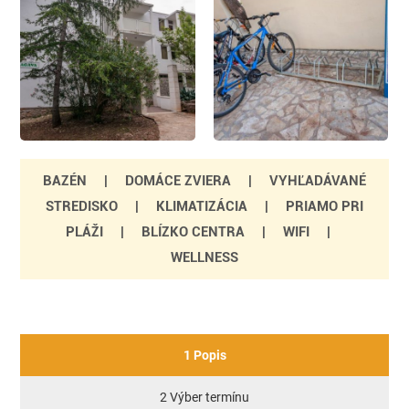
BAZÉN
|
DOMÁCE ZVIERA
|
VYHĽADÁVANÉ
STREDISKO
|
KLIMATIZÁCIA
|
PRIAMO PRI
PLÁŽI
|
BLÍZKO CENTRA
|
WIFI
|
WELLNESS
1 Popis
2 Výber termínu