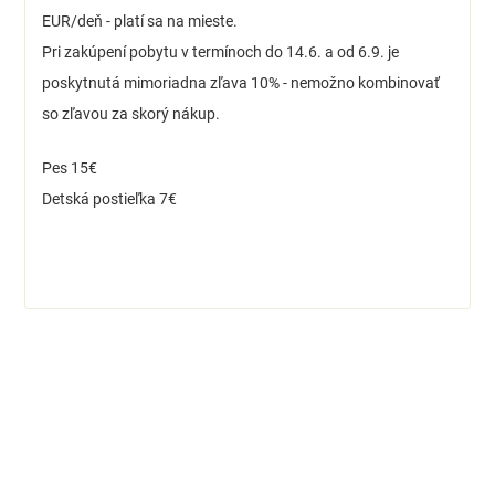
EUR/deň - platí sa na mieste.
Pri zakúpení pobytu v termínoch do 14.6. a od 6.9. je
poskytnutá mimoriadna zľava 10% - nemožno kombinovať
so zľavou za skorý nákup.
Pes 15€
Detská postieľka 7€