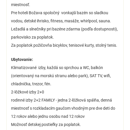
miestnosť.
Pre hoteli Božava spoločný vonkajší bazén so sladkou
vodou, detské ihrisko, fitness, masáže, whirlpool, sauna.
Ležadlá a slnečníky pri bazéne zdarma (podľa dostupnosti),
parkovisko za poplatok.
Za poplatok požičovňa bicyklov, tenisové kurty, stolný tenis.
Ubytovanie:
Klimatizované izby, každá so sprchou a WC, balkón
(orientovaný na morskú stranu alebo park), SAT TV, wifi,
chladnička, trezor, fén.
2-lôžkové izby 2+0
rodinné izby 2+2 FAMILY - jedna 2-lôžková spálňa, denná
miestnosť s rozkladacím gaučom vhodným pre dve deti do
12 rokov alebo jednu osobu nad 12 rokov
Možnosť detskej postieľky za poplatok.