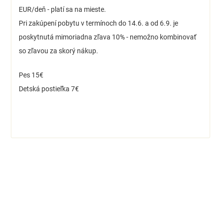
EUR/deň - platí sa na mieste.
Pri zakúpení pobytu v termínoch do 14.6. a od 6.9. je
poskytnutá mimoriadna zľava 10% - nemožno kombinovať
so zľavou za skorý nákup.
Pes 15€
Detská postieľka 7€