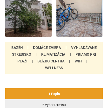
BAZÉN
|
DOMÁCE ZVIERA
|
VYHĽADÁVANÉ
STREDISKO
|
KLIMATIZÁCIA
|
PRIAMO PRI
PLÁŽI
|
BLÍZKO CENTRA
|
WIFI
|
WELLNESS
1 Popis
2 Výber termínu