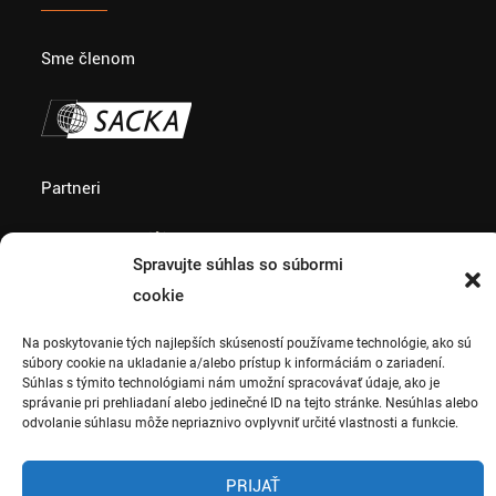
Sme členom
Partneri
Spravujte súhlas so súbormi
cookie
Na poskytovanie tých najlepších skúseností používame technológie, ako sú
súbory cookie na ukladanie a/alebo prístup k informáciám o zariadení.
Súhlas s týmito technológiami nám umožní spracovávať údaje, ako je
správanie pri prehliadaní alebo jedinečné ID na tejto stránke. Nesúhlas alebo
Copyright 2018 © CK
odvolanie súhlasu môže nepriaznivo ovplyvniť určité vlastnosti a funkcie.
Terratravel. Všetky práva
vyhradené. Web by
PRIJAŤ