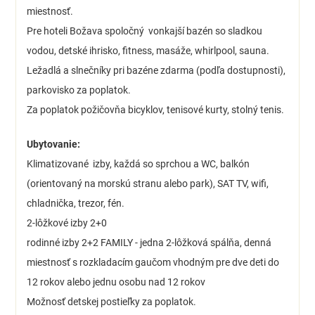
miestnosť.
Pre hoteli Božava spoločný vonkajší bazén so sladkou
vodou, detské ihrisko, fitness, masáže, whirlpool, sauna.
Ležadlá a slnečníky pri bazéne zdarma (podľa dostupnosti),
parkovisko za poplatok.
Za poplatok požičovňa bicyklov, tenisové kurty, stolný tenis.
Ubytovanie:
Klimatizované izby, každá so sprchou a WC, balkón
(orientovaný na morskú stranu alebo park), SAT TV, wifi,
chladnička, trezor, fén.
2-lôžkové izby 2+0
rodinné izby 2+2 FAMILY - jedna 2-lôžková spálňa, denná
miestnosť s rozkladacím gaučom vhodným pre dve deti do
12 rokov alebo jednu osobu nad 12 rokov
Možnosť detskej postieľky za poplatok.