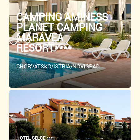
CAMPING AMINESS
PLANET CAMPING
MARAVEA
RESORT****
CHORVÁTSKO/ISTRIA/NOVIGRAD
HOTEL SELCE ***