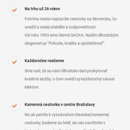
Na trhu už 26 rokov
Patríme medzi najstaršie cestovky na Slovensku, čo
svedčí o našej stabilite a zodpovednosti.
Od roku 1993 sme členmi SACKA. Naším dlhodobým
sloganom je “Pohoda, kvalita a spoľahlivosť“.
Každoročne rastieme
Sme radi, že sa nám dlhodobo darí poskytovať
kvalitné služby, o čom svedčí aj každoročný nárast
klientov.
Kamenná cestovka v centre Bratislavy
No ak patríte k vyznávačom klasickej kamennej
cestovky, budeme sa tešiť, ak nás navštívite v