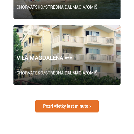
CHORVÁTSKO/STREDNÁ DALMÁCIA/OMIŠ
VILA MAGDALENA ***
CHORVÁTSKO/STREDNÁ DALMÁCIA/OMIŠ
Pozri všetky last minute >