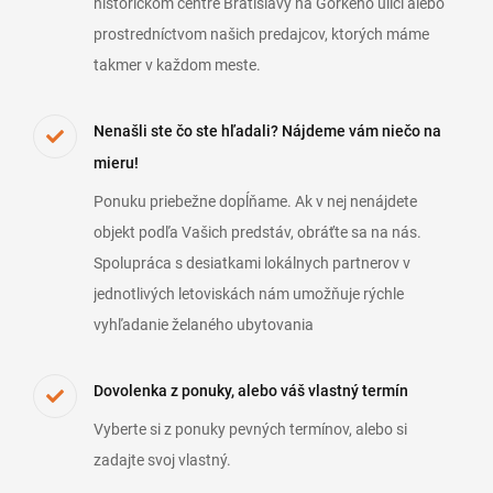
historickom centre Bratislavy na Gorkého ulici alebo
prostredníctvom našich predajcov, ktorých máme
takmer v každom meste.
Nenašli ste čo ste hľadali? Nájdeme vám niečo na
mieru!
Ponuku priebežne dopĺňame. Ak v nej nenájdete
objekt podľa Vašich predstáv, obráťte sa na nás.
Spolupráca s desiatkami lokálnych partnerov v
jednotlivých letoviskách nám umožňuje rýchle
vyhľadanie želaného ubytovania
Dovolenka z ponuky, alebo váš vlastný termín
Vyberte si z ponuky pevných termínov, alebo si
zadajte svoj vlastný.